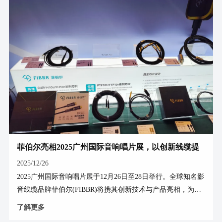
菲伯尔展台吸引众多专业观众驻足，现场展示了菲伯尔多系列
产品，让参观者直观感受不同技术路线的性能特点。 真16K
HDMI镀银高清线—&m
菲伯尔亮相2025广州国际音响唱片展，以创新线缆提
升影音体验
2025/12/26
2025广州国际音响唱片展于12月26日至28日举行。全球知名影
音线缆品牌菲伯尔(FIBBR)将携其创新技术与产品亮相，为影
音爱好者与行业人士带来高性能连接解决方案。 01展示前
了解更多
沿产品与技术 本次展会，菲伯尔将重点展示其明星产品的