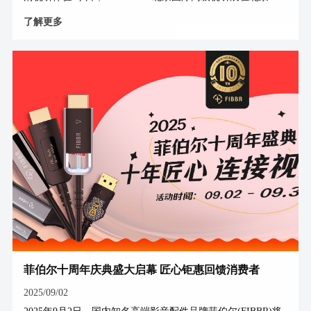
大建国饭店正式启幕。菲伯尔携旗下多款核心连接产品实力登
了解更多
场，包括Ultra 8KⅡ HDMI®光纤线、Pro3 HDMI®光纤线及系
列镀银音频线，为影音爱好者提供更全面、更具竞争力的高性
能音视频传输解决方案。 为何选择专业线材？ 面对8K、高
刷新率、HDR与沉浸式音频的进阶需求，普通线材在长距离传
输与复杂电磁环境中易出现信号损失与干扰。菲伯尔从传输介
质与结构设计入手，致力于在视频与音频路径上尽可能降低信
号损耗
菲伯尔十周年庆典盛大启幕 匠心钜惠回馈消费者
2025/09/02