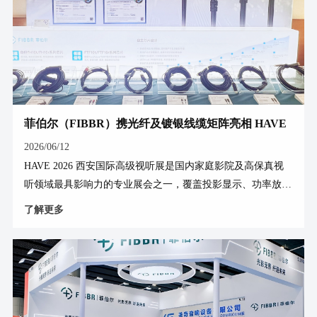
菲伯尔（FIBBR）携光纤及镀银线缆矩阵亮相 HAVE
2026 西安国际高级视听展
2026/06/12
HAVE 2026 西安国际高级视听展是国内家庭影院及高保真视
听领域最具影响力的专业展会之一，覆盖投影显示、功率放
大、信号传输、声学处理等全链路品类。线材作为信号链路
了解更多
的"最后一米"，正成为各方竞逐的焦点。 菲伯尔（FIBBR）携
全线产品矩阵参展，以光纤传输与镀银导体两大技术路线为核
心，完整呈现品牌在家用高速信号传输领域的技术储备与产品
布局。 本次展出的光纤线缆覆盖 HDMI、DisplayPort 及 USB-
C 三大接口品类，代表产品包括 HDMI King 3 8K光纤线、
Ultra 8K Ⅱ 56Gbps 8K光纤线、DP40光纤线及 USB-C 光纤数据