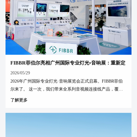
线等。
FIBBR菲伯尔亮相广州国际专业灯光•音响展：重新定
义工程级音视频传输
2026/05/29
2026年广州国际专业灯光·音响展览会正式启幕。FIBBR菲伯
尔来了。 这一次，我们带来全系列音视频连接线产品，覆盖
家庭、工程、企业三大场景。 其中这几款，专为工程而来，
了解更多
直击布线痛点。 菲伯尔AD 系列单头可拆卸8K HDMI光纤线
解决的问题：线缆预埋，穿管布线太难。 大型场馆、指挥中
心、沉浸式展厅，HDMI线缆为了美观必须穿管暗敷。但传统
HDMI接头体积大，穿管阻力高，施工费劲。 AD系列的解法
很直接——输