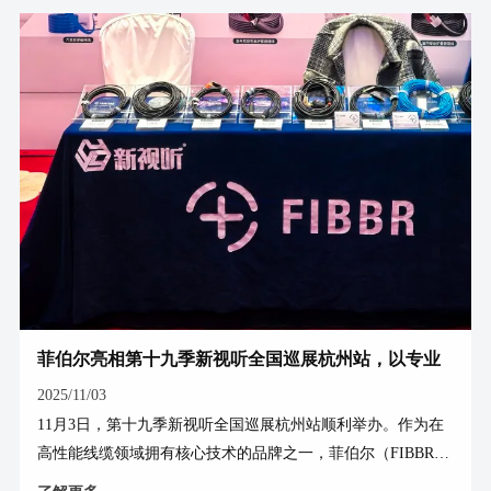
Ultra 8KⅡ HDMI®光纤线系列及A-D系列等多款高品质HDMI
光纤线。这些产品旨在满足8K超高清、高刷新率影音内容传
输的严苛要求，确保信号稳定无损。 FIBBR产品 02沉浸式互
动体验
菲伯尔亮相第十九季新视听全国巡展杭州站，以专业
影音连接技术助力视界升级
2025/11/03
11月3日，第十九季新视听全国巡展杭州站顺利举办。作为在
高性能线缆领域拥有核心技术的品牌之一，菲伯尔（FIBBR）
应邀参展，携旗下包括工程级HDMI®光纤线、USB光纤数据