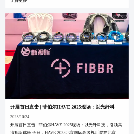
了解更多
线、网线等在内的多款产品亮相，与杭州及华东地区的影音爱
好者、集成商及行业伙伴共话连接技术的创新与应用。 专业
产品，提供稳定可靠的连接体验 本次展会，菲伯尔针对专业
工程场景，重点展示了： 菲伯尔HDMI®光纤线系列 8K
HDMI®工程系列光纤线：采用光纤内芯，支持长距离信号稳
定传输，可呈现8K@60H
开展首日直击 | 菲伯尔HAVE 2025现场：以光纤科
技，引领高清视听体验
2025/10/24
开展首日直击 | 菲伯尔HAVE 2025现场：以光纤科技，引领高
清视听体验 今日，HAVE 2025北京国际高级视听展在北京工