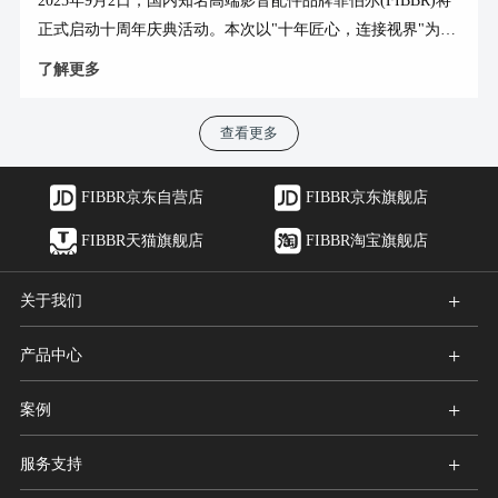
2025年9月2日，国内知名高端影音配件品牌菲伯尔(FIBBR)将
正式启动十周年庆典活动。本次以"十年匠心，连接视界"为主
题的庆典，将带来长达一个月的超值优惠和精彩互动，回馈十
了解更多
年来支持品牌发展的广大消费者。 据悉，本次庆典活动将分
为三个阶段展开。9月2日启动的第一阶段，消费者可在淘宝、
查看更多
京东（非自营）、抖音三大平台的菲伯尔官方旗舰店购买菲伯
尔产品，产品包装上有活动贴纸，扫码包装上公众号二维码，
FIBBR京东自营店
FIBBR京东旗舰店
刮开抽奖码，即可参与抽奖。 据悉，此次抽奖奖品丰厚，包
括10条Ultra 8KⅡ光纤HDMI®线（价值2999元）、15条Pro3高
FIBBR天猫旗舰店
FIBBR淘宝旗舰店
性能光纤HDMI®
+
关于我们
+
产品中心
+
案例
+
服务支持