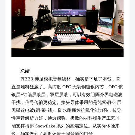
总结
FIBBR 涉足模拟音频线材，确实是下足了本钱，简
直是堆料狂魔了。高纯度 OFC 无氧铜镀银内芯，OFC 镀
银层+铝箔屏蔽层，双层屏蔽，可以有效阻隔外界电磁波
干扰，信号传输更稳定。接头导体采用的是纯紫铜+3 层
无磁镍电镀(铜-银-铑)，防水耐腐蚀抗氧化能力强，传导
性声音解析力好，通透感强。极致的材料和生产工艺才
能支撑得起 Snowflake 系列的高端定位。从实际体验来
说，确实做到了高度还原无损音质的口号。