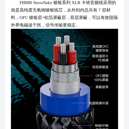
FIBBR Snowflake 镀银系列 XLR 卡侬音频线采用的
就是高纯度无氧铜镀银线芯，从外到内总共有 7 层材
料，OFC 镀银层+铝箔屏蔽层，双层屏蔽，可以有效阻隔
外界电磁波干扰，信号传输更稳定。