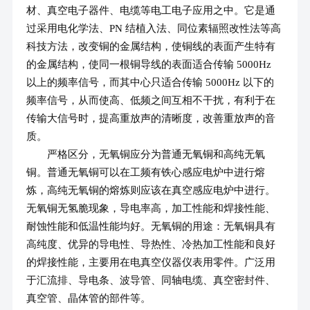
材、真空电子器件、电缆等电工电子应用之中。它是通
过采用电化学法、PN 结植入法、同位素辐照改性法等高
科技方法，改变铜的金属结构，使铜线的表面产生特有
的金属结构，使同一根铜导线的表面适合传输 5000Hz
以上的频率信号，而其中心只适合传输 5000Hz 以下的
频率信号，从而使高、低频之间互相不干扰，有利于在
传输大信号时，提高重放声的清晰度，改善重放声的音
质。
严格区分，无氧铜应分为普通无氧铜和高纯无氧
铜。普通无氧铜可以在工频有铁心感应电炉中进行熔
炼，高纯无氧铜的熔炼则应该在真空感应电炉中进行。
无氧铜无氢脆现象，导电率高，加工性能和焊接性能、
耐蚀性能和低温性能均好。无氧铜的用途：无氧铜具有
高纯度、优异的导电性、导热性、冷热加工性能和良好
的焊接性能，主要用在电真空仪器仪表用零件。广泛用
于汇流排、导电条、波导管、同轴电缆、真空密封件、
真空管、晶体管的部件等。